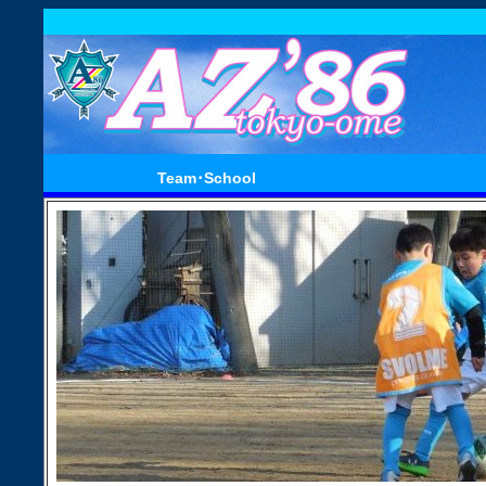
Team･School
ジュニアユース・ジュニアチーム
ジュニア・キッズスクール
試合結果速報
セレクション・体験練習会のご案内
月間スケジュール
東原公園グラウ
永山グラウンド
河辺グラウンド
人工芝グラウン